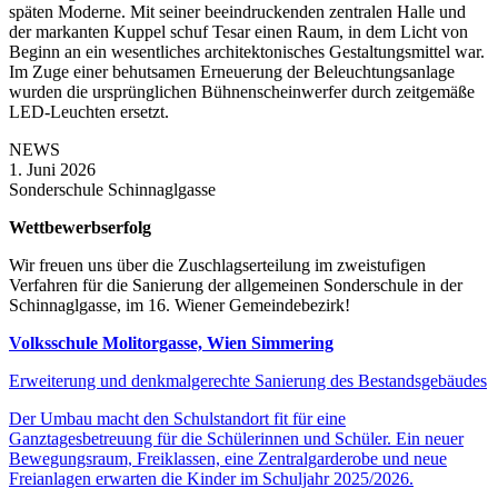
späten Moderne. Mit seiner beeindruckenden zentralen Halle und
der markanten Kuppel schuf Tesar einen Raum, in dem Licht von
Beginn an ein wesentliches architektonisches Gestaltungsmittel war.
Im Zuge einer behutsamen Erneuerung der Beleuchtungsanlage
wurden die ursprünglichen Bühnenscheinwerfer durch zeitgemäße
LED-Leuchten ersetzt.
NEWS
1. Juni 2026
Sonderschule Schinnaglgasse
Wettbewerbserfolg
Wir freuen uns über die Zuschlagserteilung im zweistufigen
Verfahren für die Sanierung der allgemeinen Sonderschule in der
Schinnaglgasse, im 16. Wiener Gemeindebezirk!
Volksschule Molitorgasse, Wien Simmering
Erweiterung und denkmalgerechte Sanierung des Bestandsgebäudes
Der Umbau macht den Schulstandort fit für eine
Ganztagesbetreuung für die Schülerinnen und Schüler. Ein neuer
Bewegungsraum, Freiklassen, eine Zentralgarderobe und neue
Freianlagen erwarten die Kinder im Schuljahr 2025/2026.