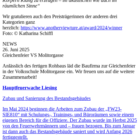
Körpern Klang zu erzeugen – im akustischen wie auch im
räumlichen Sinne“
Wir gratulieren auch den Preisträgerinnen der anderen drei
Kategorien ganz
herzlich:
https://www.anotherviewture.at/award/2024/winner
Foto: © Katharina Schiffl
NEWS
26. Juni 2025
Gleichenfeier VS Molitorgasse
Anlässlich des fertigen Rohbaus läd die Baufirma zur Gleichenfeier
in der Volksschule Molitorgasse ein. Wir freuen uns auf die weitere
Zusammenarbeit!
Hauptfeuerwache Liesing
Zubau und Sanierung des Bestandsgebäudes
Im Mai 2024 beginnen die Arbeiten zum Zubau der „FW23-
SIE810“ mit Schulungs-, Trainings- und Büroräumen sowie einem
eigenen Bereich für die Offiziere. Der Zubau wurde im Herbst 2025
von den Feuerwehrmännern und – frauen bezogen. Bis zum Januar
ist dann auch das Bestandsgebäude saniert und wird Anfang 2026
fertiggestellt.