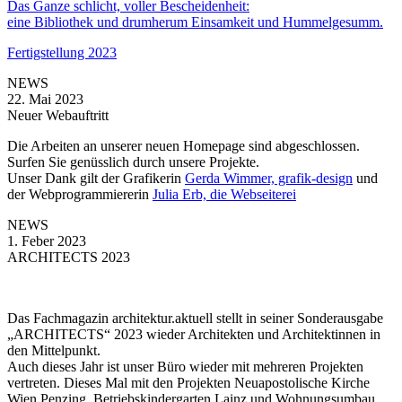
Das Ganze schlicht, voller Bescheidenheit:
eine Bibliothek und drumherum Einsamkeit und Hummelgesumm.
Fertigstellung 2023
NEWS
22. Mai 2023
Neuer Webauftritt
Die Arbeiten an unserer neuen Homepage sind abgeschlossen.
Surfen Sie genüsslich durch unsere Projekte.
Unser Dank gilt der Grafikerin
Gerda Wimmer, grafik-design
und
der Webprogrammiererin
Julia Erb, die Webseiterei
NEWS
1. Feber 2023
ARCHITECTS 2023
Das Fachmagazin architektur.aktuell stellt in seiner Sonderausgabe
„ARCHITECTS“ 2023 wieder Architekten und Architektinnen in
den Mittelpunkt.
Auch dieses Jahr ist unser Büro wieder mit mehreren Projekten
vertreten. Dieses Mal mit den Projekten Neuapostolische Kirche
Wien Penzing, Betriebskindergarten Lainz und Wohnungsumbau