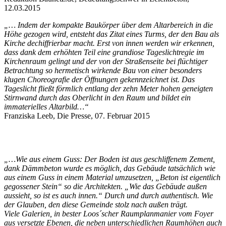
12.03.2015
„… Indem der kompakte Baukörper über dem Altarbereich in die
Höhe gezogen wird, entsteht das Zitat eines Turms, der den Bau als
Kirche dechiffrierbar macht. Erst von innen werden wir erkennen,
dass dank dem erhöhten Teil eine grandiose Tageslichtregie im
Kirchenraum gelingt und der von der Straßenseite bei flüchtiger
Betrachtung so hermetisch wirkende Bau von einer besonders
klugen Choreografie der Öffnungen gekennzeichnet ist. Das
Tageslicht fließt förmlich entlang der zehn Meter hohen geneigten
Stirnwand durch das Oberlicht in den Raum und bildet ein
immaterielles Altarbild…“
Franziska Leeb, Die Presse, 07. Februar 2015
„…Wie aus einem Guss: Der Boden ist aus geschliffenem Zement,
dank Dämmbeton wurde es möglich, das Gebäude tatsächlich wie
aus einem Guss in einem Material umzusetzen, „Beton ist eigentlich
gegossener Stein“ so die Architekten. „Wie das Gebäude außen
aussieht, so ist es auch innen.“ Durch und durch authentisch. Wie
der Glauben, den diese Gemeinde stolz nach außen trägt.
Viele Galerien, in bester Loos´scher Raumplanmanier vom Foyer
aus versetzte Ebenen, die neben unterschiedlichen Raumhöhen auch