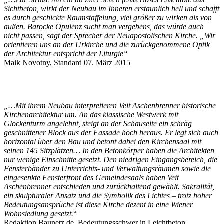
Sichtbeton, wirkt der Neubau im Inneren erstaunlich hell und schafft
es durch geschickte Raumstaffelung, viel größer zu wirken als von
außen. Barocke Opulenz sucht man vergebens, das würde auch
nicht passen, sagt der Sprecher der Neuapostolischen Kirche. „Wir
orientieren uns an der Urkirche und die zurückgenommene Optik
der Architektur entspricht der Liturgie“
Maik Novotny, Standard 07. März 2015
„…Mit ihrem Neubau interpretieren Veit Aschenbrenner historische
Kirchenarchitektur um. An das klassische Westwerk mit
Glockenturm angelehnt, steigt an der Schauseite ein schräg
geschnittener Block aus der Fassade hoch heraus. Er legt sich auch
horizontal über den Bau und betont dabei den Kirchensaal mit
seinen 145 Sitzplätzen… In den Betonkörper haben die Architekten
nur wenige Einschnitte gesetzt. Den niedrigen Eingangsbereich, die
Fensterbänder zu Unterrichts- und Verwaltungsräumen sowie die
eingesenkte Fensterfront des Gemeindesaals haben Veit
Aschenbrenner entschieden und zurückhaltend gewählt. Sakralität,
ein skulpturaler Ansatz und die Symbolik des Lichtes – trotz hoher
Bedeutungsansprüche ist diese Kirche dezent in eine Wiener
Wohnsiedlung gesetzt.
“
Redaktion Baunetz.de, Bedeutungsschwer in Leichtbeton,