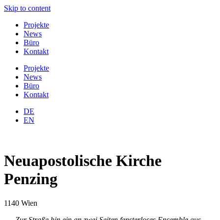
Skip to content
Projekte
News
Büro
Kontakt
Projekte
News
Büro
Kontakt
DE
EN
Neuapostolische Kirche
Penzing
1140 Wien
„…Zur Straße hin ein an zwei Seiten fensterloses Ensemble aus