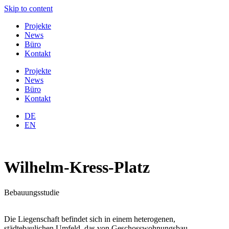
Skip to content
Projekte
News
Büro
Kontakt
Projekte
News
Büro
Kontakt
DE
EN
Wilhelm-Kress-Platz
Bebauungsstudie
Die Liegenschaft befindet sich in einem heterogenen,
städtebaulichen Umfeld, das von Geschosswohnungsbau,