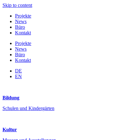
Skip to content
Projekte
News
Büro
Kontakt
Projekte
News
Büro
Kontakt
DE
EN
Bildung
Schulen und Kindergärten
Kultur