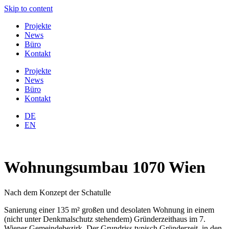
Skip to content
Projekte
News
Büro
Kontakt
Projekte
News
Büro
Kontakt
DE
EN
Wohnungsumbau 1070 Wien
Nach dem Konzept der Schatulle
Sanierung einer 135 m² großen und desolaten Wohnung in einem
(nicht unter Denkmalschutz stehendem) Gründerzeithaus im 7.
Wiener Gemeindebezirk. Der Grundriss typisch Gründerzeit, in den