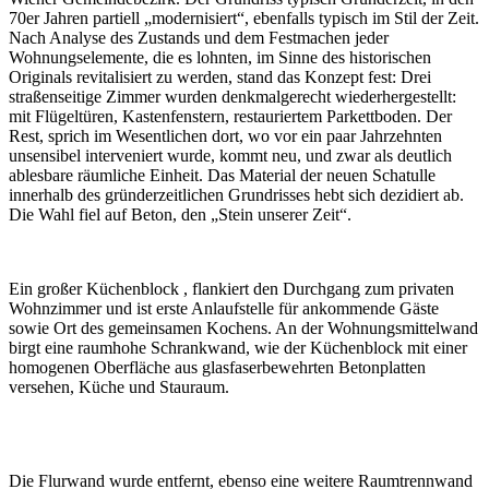
70er Jahren partiell „modernisiert“, ebenfalls typisch im Stil der Zeit.
Nach Analyse des Zustands und dem Festmachen jeder
Wohnungselemente, die es lohnten, im Sinne des historischen
Originals revitalisiert zu werden, stand das Konzept fest: Drei
straßenseitige Zimmer wurden denkmalgerecht wiederhergestellt:
mit Flügeltüren, Kastenfenstern, restauriertem Parkettboden. Der
Rest, sprich im Wesentlichen dort, wo vor ein paar Jahrzehnten
unsensibel interveniert wurde, kommt neu, und zwar als deutlich
ablesbare räumliche Einheit. Das Material der neuen Schatulle
innerhalb des gründerzeitlichen Grundrisses hebt sich dezidiert ab.
Die Wahl fiel auf Beton, den „Stein unserer Zeit“.
Ein großer Küchenblock , flankiert den Durchgang zum privaten
Wohnzimmer und ist erste Anlaufstelle für ankommende Gäste
sowie Ort des gemeinsamen Kochens. An der Wohnungsmittelwand
birgt eine raumhohe Schrankwand, wie der Küchenblock mit einer
homogenen Oberfläche aus glasfaserbewehrten Betonplatten
versehen, Küche und Stauraum.
Die Flurwand wurde entfernt, ebenso eine weitere Raumtrennwand