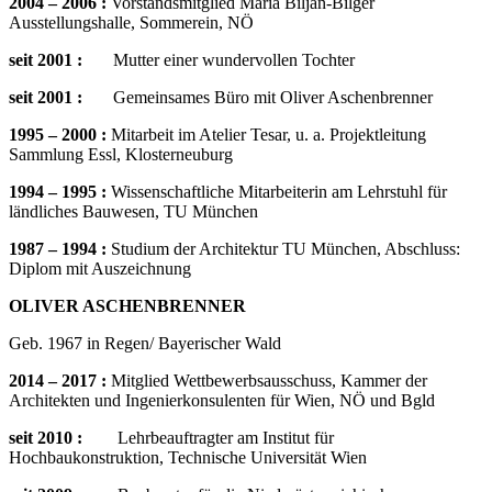
2004 – 2006 :
Vorstandsmitglied Maria Biljan-Bilger
Ausstellungshalle, Sommerein, NÖ
seit 2001 :
Mutter einer wundervollen Tochter
seit 2001 :
Gemeinsames Büro mit Oliver Aschenbrenner
1995 – 2000
:
Mitarbeit im Atelier Tesar, u. a. Projektleitung
Sammlung Essl, Klosterneuburg
1994 – 1995 :
Wissenschaftliche Mitarbeiterin am Lehrstuhl für
ländliches Bauwesen, TU München
1987 – 1994 :
Studium der Architektur TU München, Abschluss:
Diplom mit Auszeichnung
OLIVER ASCHENBRENNER
Geb. 1967 in Regen/ Bayerischer Wald
2014 – 2017 :
Mitglied Wettbewerbsausschuss, Kammer der
Architekten und Ingenierkonsulenten für Wien, NÖ und Bgld
seit 2010 :
Lehrbeauftragter am Institut für
Hochbaukonstruktion, Technische Universität Wien