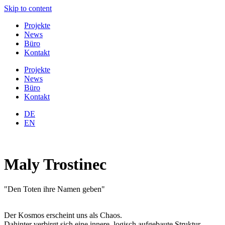
Skip to content
Projekte
News
Büro
Kontakt
Projekte
News
Büro
Kontakt
DE
EN
Maly Trostinec
"Den Toten ihre Namen geben"
Der Kosmos erscheint uns als Chaos.
Dahinter verbirgt sich eine innere, logisch aufgebaute Struktur.