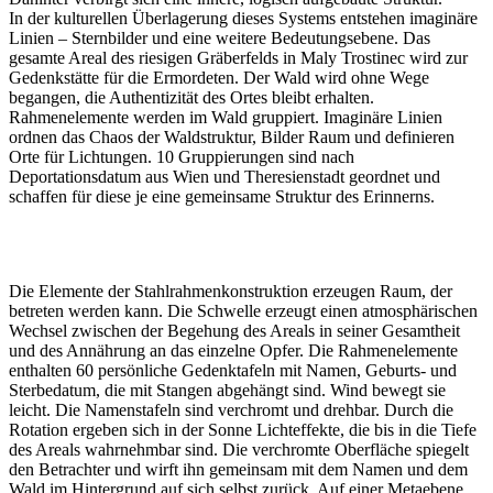
In der kulturellen Überlagerung dieses Systems entstehen imaginäre
Linien – Sternbilder und eine weitere Bedeutungsebene. Das
gesamte Areal des riesigen Gräberfelds in Maly Trostinec wird zur
Gedenkstätte für die Ermordeten. Der Wald wird ohne Wege
begangen, die Authentizität des Ortes bleibt erhalten.
Rahmenelemente werden im Wald gruppiert. Imaginäre Linien
ordnen das Chaos der Waldstruktur, Bilder Raum und definieren
Orte für Lichtungen. 10 Gruppierungen sind nach
Deportationsdatum aus Wien und Theresienstadt geordnet und
schaffen für diese je eine gemeinsame Struktur des Erinnerns.
Die Elemente der Stahlrahmenkonstruktion erzeugen Raum, der
betreten werden kann. Die Schwelle erzeugt einen atmosphärischen
Wechsel zwischen der Begehung des Areals in seiner Gesamtheit
und des Annährung an das einzelne Opfer. Die Rahmenelemente
enthalten 60 persönliche Gedenktafeln mit Namen, Geburts- und
Sterbedatum, die mit Stangen abgehängt sind. Wind bewegt sie
leicht. Die Namenstafeln sind verchromt und drehbar. Durch die
Rotation ergeben sich in der Sonne Lichteffekte, die bis in die Tiefe
des Areals wahrnehmbar sind. Die verchromte Oberfläche spiegelt
den Betrachter und wirft ihn gemeinsam mit dem Namen und dem
Wald im Hintergrund auf sich selbst zurück. Auf einer Metaebene