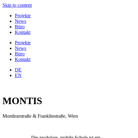
Skip to content
Projekte
News
Büro
Kontakt
Projekte
News
Büro
Kontakt
DE
EN
MONTIS
Montlearstraße & Franklinstraße, Wien
„Die modulare, mobile Schule ist ein