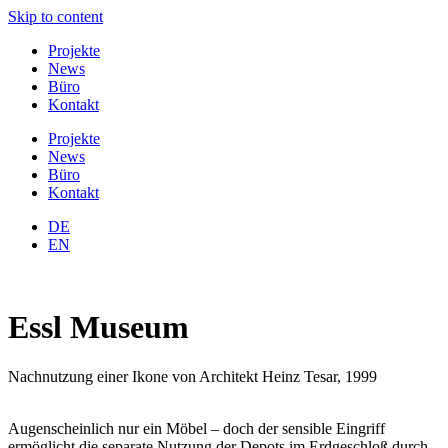
Skip to content
Projekte
News
Büro
Kontakt
Projekte
News
Büro
Kontakt
DE
EN
Essl Museum
Nachnutzung einer Ikone von Architekt Heinz Tesar, 1999
Augenscheinlich nur ein Möbel – doch der sensible Eingriff
ermöglicht die separate Nutzung der Depots im Erdgeschloß durch