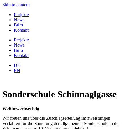
Skip to content
Projekte
News
Büro
Kontakt
Projekte
News
Büro
Kontakt
DE
EN
Sonderschule Schinnaglgasse
Wettbewerbserfolg
Wir freuen uns über die Zuschlagserteilung im zweistufigen
Verfahren für die Sanierung der allgemeinen Sonderschule in der
Schinnaglgasse, im 16. Wiener Gemeindebezirk!